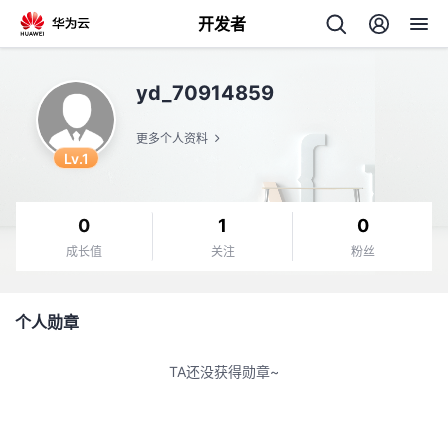
开发者
返
yd_70914859
回
更多个人资料
Lv.1
0
1
0
个
成长值
关注
粉丝
我
人
个人勋章
的
主
TA还没获得勋章~
开
页
发