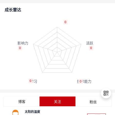
者
成长雷达
我
0
的
我
博
的
我
0
0
客
论
的
我
坛
圈
的
我
0
0
子
直
的
我
我
播
活
的
博客
关注
粉丝
我
动
关
的
太阳的温度
退