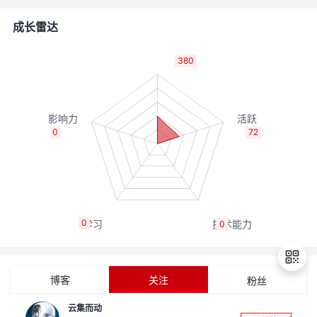
者
成长雷达
我
380
的
我
博
的
我
0
72
客
论
的
我
坛
圈
的
我
0
0
子
直
的
我
我
播
活
的
博客
关注
粉丝
我
动
关
的
云集而动
退