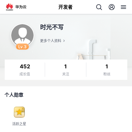
开发者
返
时光不写
回
更多个人资料
Lv.3
452
1
1
个
成长值
关注
粉丝
我
人
个人勋章
的
主
开
页
活跃之星
发