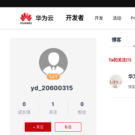
开发者
开发
活动
P
博客
Ta的关注
(1)
华
Lv.1
yd_20600315
博
0
1
0
成长值
关注
粉丝
+ 关注
私信