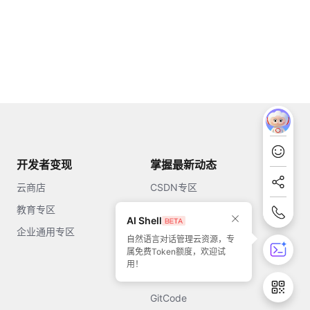
开发者变现
掌握最新动态
云商店
CSDN专区
教育专区
知乎
AI Shell
企业通用专区
开源中国
自然语言对话管理云资源，专
属免费Token额度，欢迎试
51CTO
用！
今日头条
GitCode