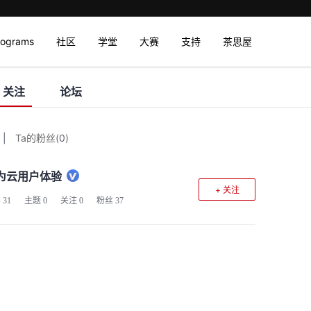
rograms
社区
学堂
大赛
支持
茶思屋
关注
论坛
|
Ta的粉丝
(
0
)
为云用户体验
+ 关注
客
31
主题
0
关注
0
粉丝
37