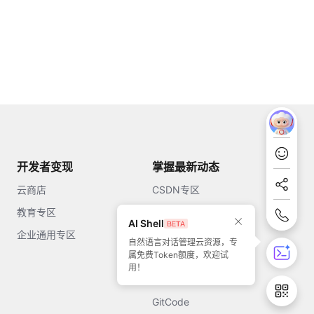
开发者变现
掌握最新动态
云商店
CSDN专区
教育专区
知乎
AI Shell
企业通用专区
开源中国
自然语言对话管理云资源，专
属免费Token额度，欢迎试
51CTO
用！
今日头条
GitCode