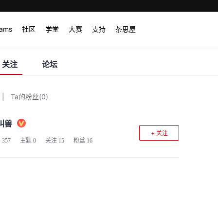
rams
社区
学堂
大赛
支持
茶思屋
关注
论坛
|
Ta的粉丝
(
0
)
叫兽
+ 关注
客
357
主题
0
关注
15
粉丝
16