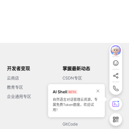
开发者变现
掌握最新动态
云商店
CSDN专区
教育专区
知乎
AI Shell
企业通用专区
开源中国
自然语言对话管理云资源，专
属免费Token额度，欢迎试
51CTO
用！
今日头条
GitCode