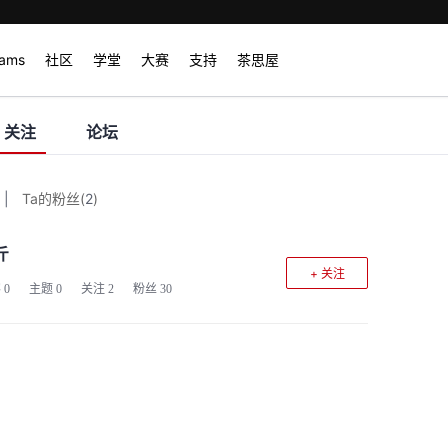
rams
社区
学堂
大赛
支持
茶思屋
关注
论坛
|
Ta的粉丝
(
2
)
斤
+ 关注
客
0
主题
0
关注
2
粉丝
30