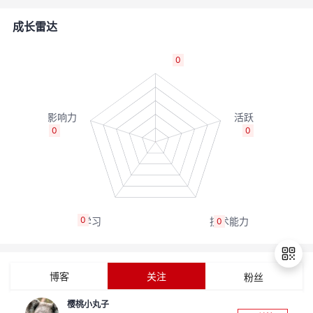
者
成长雷达
我
0
的
我
博
的
我
0
0
客
论
的
我
坛
圈
的
我
0
0
子
直
的
我
我
播
活
的
博客
关注
粉丝
我
动
关
的
樱桃小丸子
退