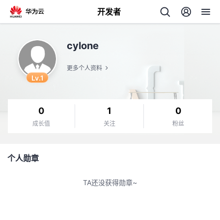
开发者
返
cylone
回
更多个人资料
Lv.1
0
1
0
个
成长值
关注
粉丝
我
人
个人勋章
的
主
TA还没获得勋章~
开
页
发