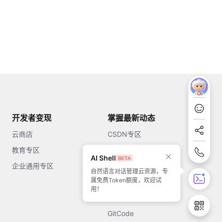
开发者变现
掌握最新动态
云商店
CSDN专区
教育专区
知乎
AI Shell
企业通用专区
开源中国
自然语言对话管理云资源，专
属免费Token额度，欢迎试
51CTO
用！
今日头条
GitCode