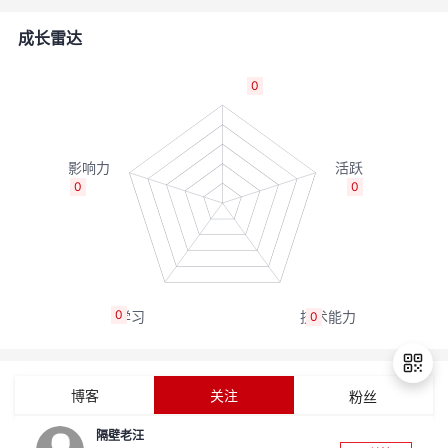
的
Programs
发
者
成长雷达
支
者
我
0
持
学
的
我
我
堂
博
的
我
0
0
的
我
客
论
的
我
我
技
的
坛
圈
的
我
的
我
0
0
术
云
子
直
的
我
课
的
我
支
声
播
活
的
程
认
的
我
博客
关注
粉丝
持
建
动
关
证
实
的
隔壁老汪
退