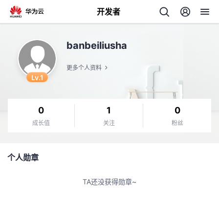
开发者
返
banbeiliusha
回
更多个人资料
Lv.1
0
1
0
个
成长值
关注
粉丝
我
人
个人勋章
我
的
主
TA还没获得勋章~
我
的
开
页
我
的
开
发