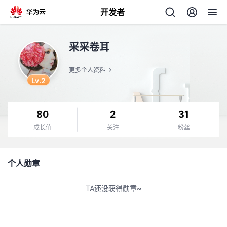
开发者
返
采采卷耳
回
更多个人资料
Lv.2
80
2
31
个
成长值
关注
粉丝
我
人
个人勋章
的
主
TA还没获得勋章~
开
页
发