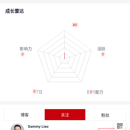
者
成长雷达
我
80
的
我
博
的
我
0
0
客
论
的
我
坛
圈
的
我
0
0
子
直
的
我
我
播
活
的
博客
关注
粉丝
我
动
关
的
Sammy Liao