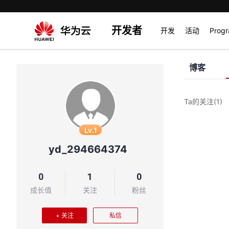
开发者
开发
活动
Prog
博客
Ta的关注
(1)
Lv.1
yd_294664374
0
1
0
成长值
关注
粉丝
+ 关注
私信