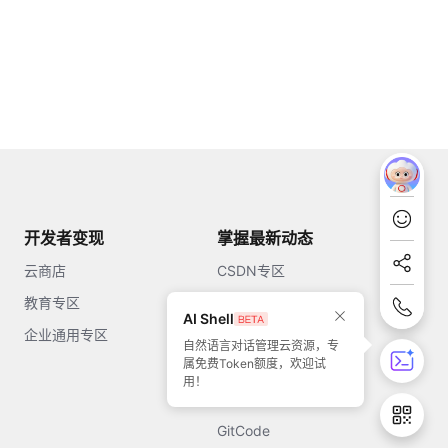
开发者变现
掌握最新动态
云商店
CSDN专区
教育专区
知乎
AI Shell
企业通用专区
开源中国
自然语言对话管理云资源，专
属免费Token额度，欢迎试
51CTO
用！
今日头条
GitCode