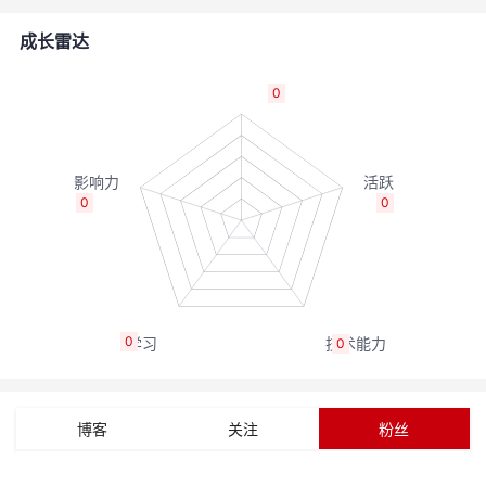
者
成长雷达
我
0
的
我
博
的
我
0
0
客
论
的
我
坛
圈
的
我
0
0
子
直
的
我
我
播
活
的
博客
关注
粉丝
我
动
关
的