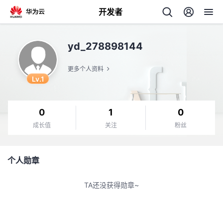
开发者
返
yd_278898144
回
更多个人资料
Lv.1
0
1
0
个
成长值
关注
粉丝
我
人
个人勋章
的
主
TA还没获得勋章~
开
页
发