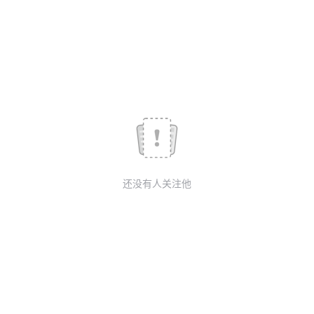
我
注
的
开
的
Programs
发
支
者
持
学
我
堂
还没有人关注他
的
我
我
技
的
的
我
术
云
课
的
我
支
声
程
认
的
我