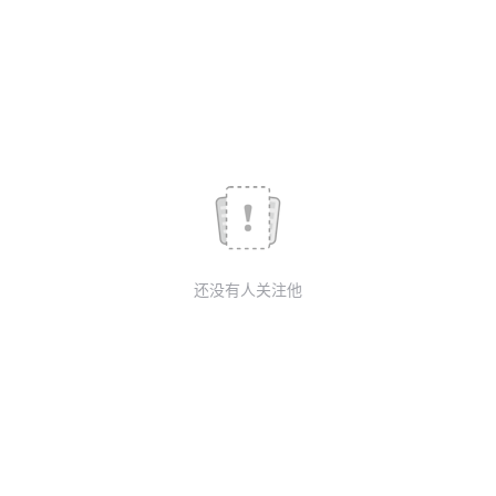
我
注
的
开
的
Programs
发
支
者
持
学
我
堂
还没有人关注他
的
我
我
技
的
的
我
术
云
课
的
我
支
声
程
认
的
我