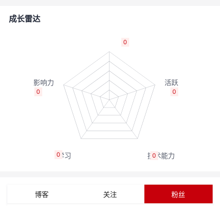
者
成长雷达
我
0
的
我
博
的
我
0
0
客
论
的
我
坛
圈
的
我
0
0
子
直
的
我
我
播
活
的
博客
关注
粉丝
我
动
关
的