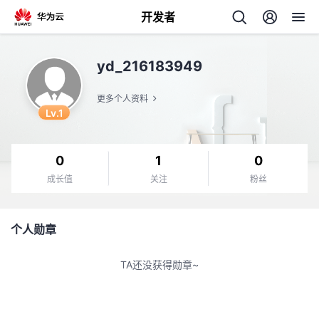
开发者
返
yd_216183949
回
更多个人资料
Lv.1
0
1
0
个
成长值
关注
粉丝
我
人
个人勋章
的
主
TA还没获得勋章~
开
页
发