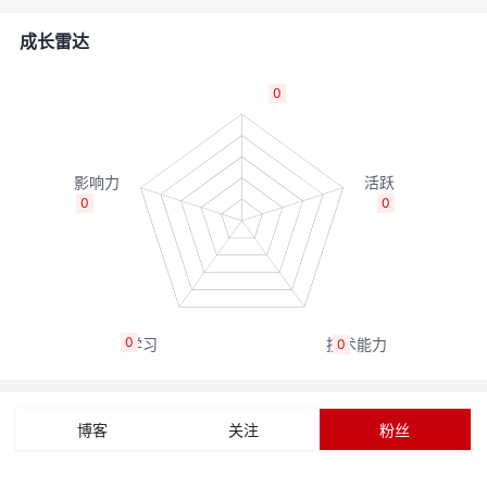
者
成长雷达
我
0
的
我
博
的
我
0
0
客
论
的
我
坛
圈
的
我
0
0
子
直
的
我
我
播
活
的
博客
关注
粉丝
我
动
关
的