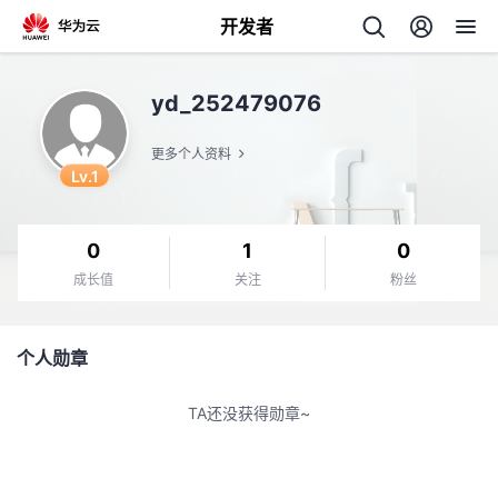
开发者
返
yd_252479076
回
更多个人资料
Lv.1
0
1
0
个
成长值
关注
粉丝
我
人
个人勋章
的
主
TA还没获得勋章~
开
页
发