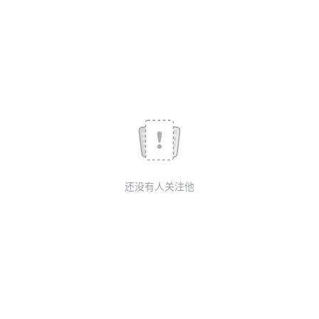
我
注
的
开
的
Programs
发
支
者
持
学
我
堂
还没有人关注他
的
我
我
技
的
的
我
术
云
课
的
我
支
声
程
认
的
我