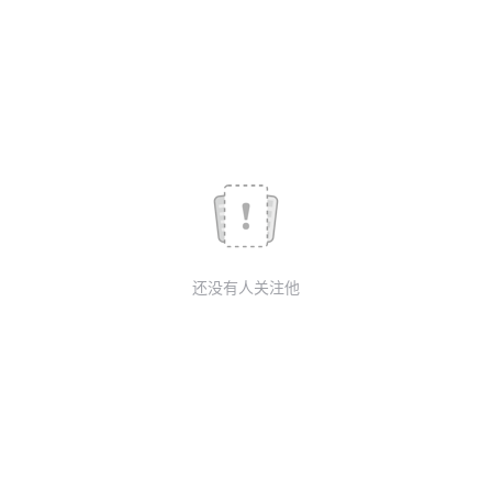
我
注
的
开
的
Programs
发
支
者
持
学
我
堂
还没有人关注他
的
我
我
技
的
的
我
术
云
课
的
我
支
声
程
认
的
我