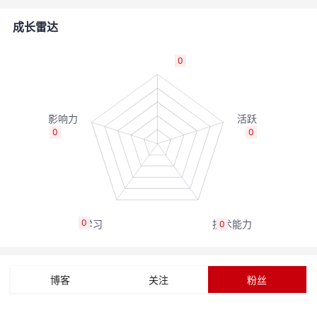
者
成长雷达
我
0
的
我
博
的
我
0
0
客
论
的
我
坛
圈
的
我
0
0
子
直
的
我
我
播
活
的
博客
关注
粉丝
我
动
关
的