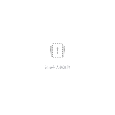
我
注
的
开
的
Programs
发
支
者
持
学
我
堂
还没有人关注他
的
我
我
技
的
的
我
术
云
课
的
我
支
声
程
认
的
我