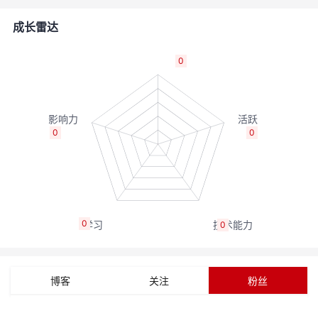
者
成长雷达
我
0
的
我
博
的
我
0
0
客
论
的
我
坛
圈
的
我
0
0
子
直
的
我
我
播
活
的
博客
关注
粉丝
我
动
关
的