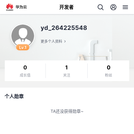
开发者
返
yd_264225548
回
更多个人资料
Lv.1
0
1
0
个
成长值
关注
粉丝
我
人
个人勋章
的
主
TA还没获得勋章~
开
页
发