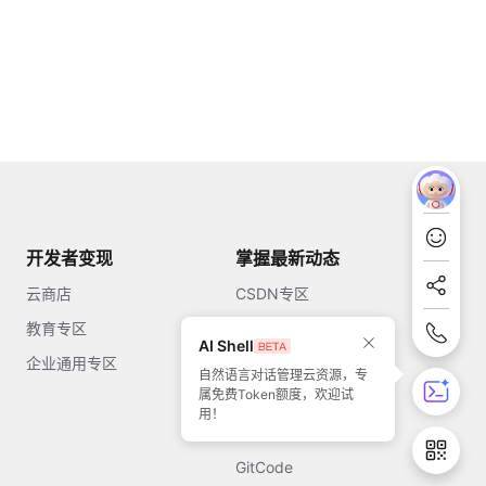
开发者变现
掌握最新动态
云商店
CSDN专区
教育专区
知乎
AI Shell
企业通用专区
开源中国
自然语言对话管理云资源，专
属免费Token额度，欢迎试
51CTO
用！
今日头条
GitCode