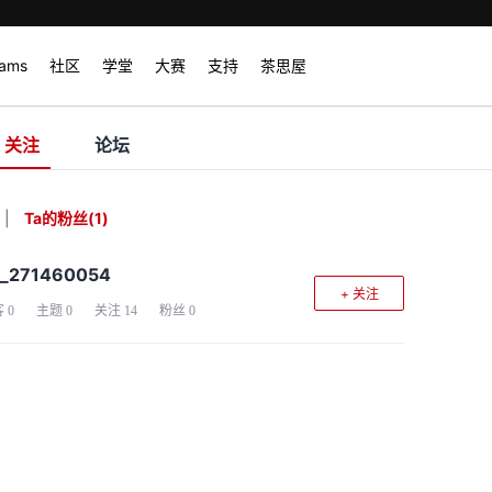
rams
社区
学堂
大赛
支持
茶思屋
关注
论坛
|
Ta的粉丝
(
1
)
d_271460054
+ 关注
客
0
主题
0
关注
14
粉丝
0