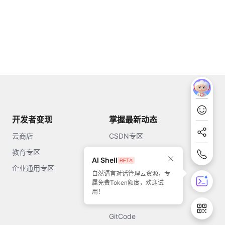
开发者变现
掌握最新动态
云商店
CSDN专区
教育专区
知乎
AI Shell
企业通用专区
开源中国
自然语言对话管理云资源，专
属免费Token额度，欢迎试
51CTO
用！
今日头条
GitCode