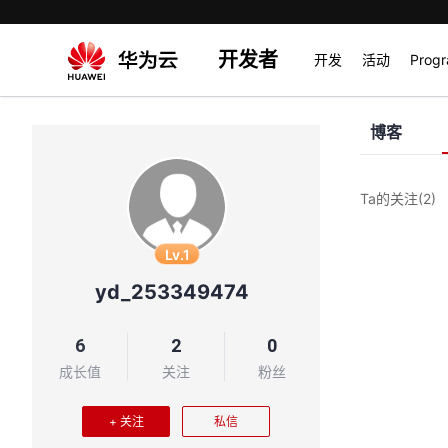
开发者
开发
活动
Prog
博客
Ta的关注
(2)
Lv.1
yd_253349474
6
2
0
成长值
关注
粉丝
+ 关注
私信