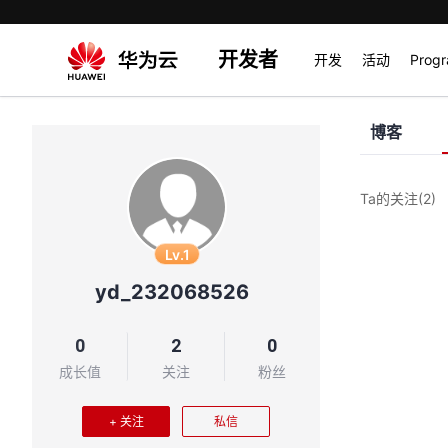
开发者
开发
活动
Prog
博客
Ta的关注
(2)
Lv.1
yd_232068526
0
2
0
成长值
关注
粉丝
+ 关注
私信