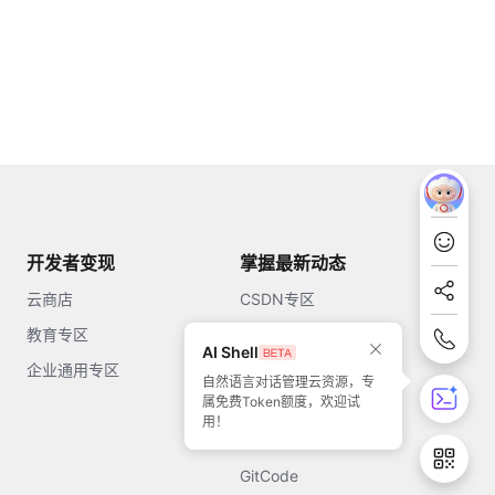
开发者变现
掌握最新动态
云商店
CSDN专区
教育专区
知乎
AI Shell
企业通用专区
开源中国
自然语言对话管理云资源，专
属免费Token额度，欢迎试
51CTO
用！
今日头条
GitCode