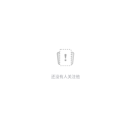
我
注
的
开
的
Programs
发
支
者
持
学
我
堂
还没有人关注他
的
我
我
技
的
的
我
术
云
课
的
我
支
声
程
认
的
我