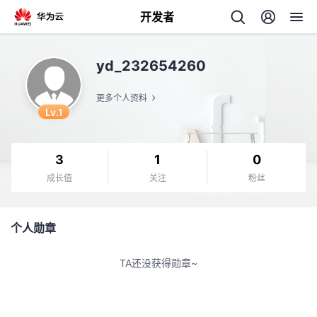
开发者
返
yd_232654260
回
更多个人资料
Lv.1
3
1
0
个
成长值
关注
粉丝
我
人
个人勋章
的
主
TA还没获得勋章~
开
页
发