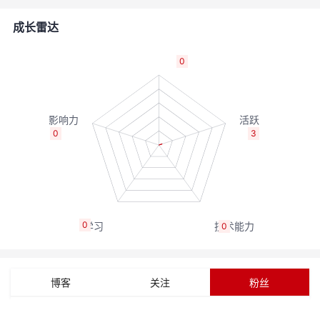
者
成长雷达
我
0
的
我
博
的
我
0
3
客
论
的
我
坛
圈
的
我
0
0
子
直
的
我
我
播
活
的
博客
关注
粉丝
我
动
关
的