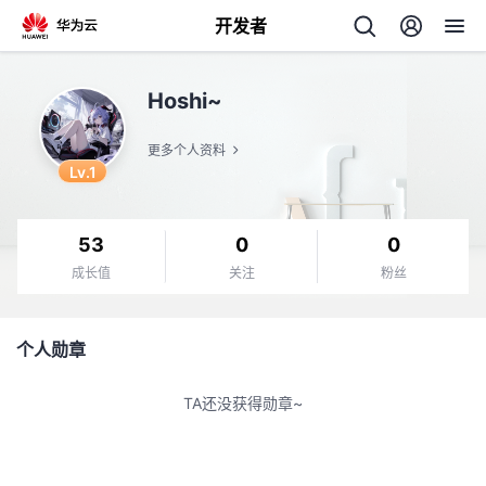
开发者
返
Hoshi~
回
更多个人资料
Lv.1
53
0
0
个
成长值
关注
粉丝
我
人
个人勋章
的
主
TA还没获得勋章~
开
页
发