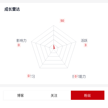
者
成长雷达
我
50
的
我
博
的
我
0
3
客
论
的
我
坛
圈
的
我
0
0
子
直
的
我
我
播
活
的
博客
关注
粉丝
我
动
关
的