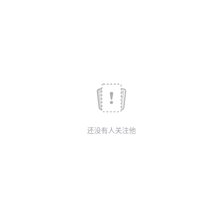
我
注
的
开
的
Programs
发
支
者
持
学
我
堂
还没有人关注他
的
我
我
技
的
的
我
术
云
课
的
我
支
声
程
认
的
我