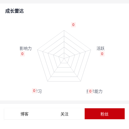
者
成长雷达
我
0
的
我
博
的
我
0
0
客
论
的
我
坛
圈
的
我
0
0
子
直
的
我
我
播
活
的
博客
关注
粉丝
我
动
关
的