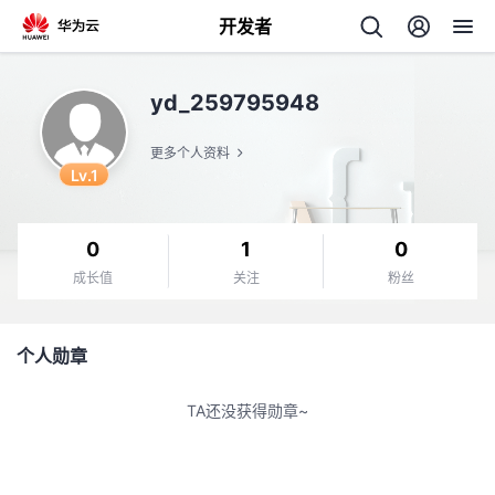
开发者
返
yd_259795948
回
更多个人资料
Lv.1
0
1
0
个
成长值
关注
粉丝
我
人
个人勋章
的
主
TA还没获得勋章~
开
页
发