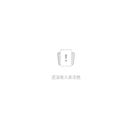
我
注
的
开
的
Programs
发
支
者
持
学
我
堂
还没有人关注他
的
我
我
技
的
的
我
术
云
课
的
我
支
声
程
认
的
我