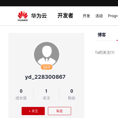
开发者
开发
活动
Prog
博客
Ta的关注
(1)
Lv.1
yd_228300867
0
1
0
成长值
关注
粉丝
+ 关注
私信