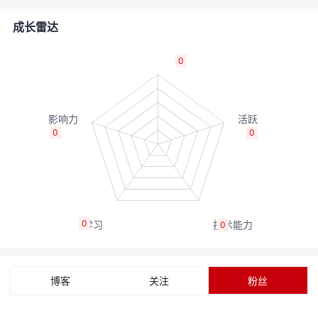
者
成长雷达
我
0
的
我
博
的
我
0
0
客
论
的
我
坛
圈
的
我
0
0
子
直
的
我
我
播
活
的
博客
关注
粉丝
我
动
关
的