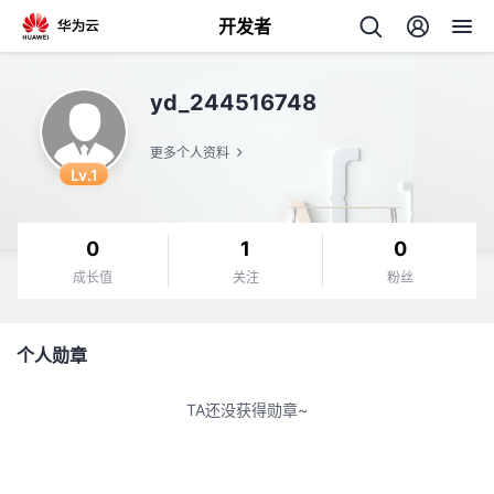
开发者
返
yd_244516748
回
更多个人资料
Lv.1
0
1
0
个
成长值
关注
粉丝
我
人
个人勋章
的
主
TA还没获得勋章~
开
页
发