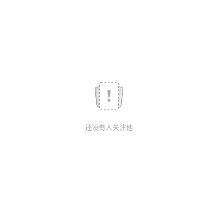
我
注
的
开
的
Programs
发
支
者
持
学
我
堂
还没有人关注他
的
我
我
技
的
的
我
术
云
课
的
我
支
声
程
认
的
我