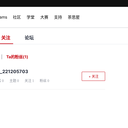
rams
社区
学堂
大赛
支持
茶思屋
关注
论坛
|
Ta的粉丝
(
1
)
_221205703
+ 关注
客
0
主题
0
关注
1
粉丝
0