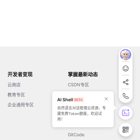
开发者变现
掌握最新动态
云商店
CSDN专区
教育专区
知乎
AI Shell
企业通用专区
开源中国
自然语言对话管理云资源，专
属免费Token额度，欢迎试
51CTO
用！
今日头条
GitCode