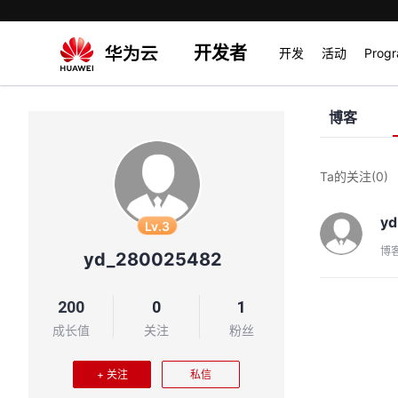
开发者
开发
活动
Prog
博客
Ta的关注
(0)
yd
Lv.3
博
yd_280025482
200
0
1
成长值
关注
粉丝
+ 关注
私信