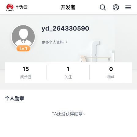
开发者
返
yd_264330590
回
更多个人资料
Lv.1
15
1
0
个
成长值
关注
粉丝
我
人
个人勋章
我
的
主
TA还没获得勋章~
我
的
开
页
我
的
开
发