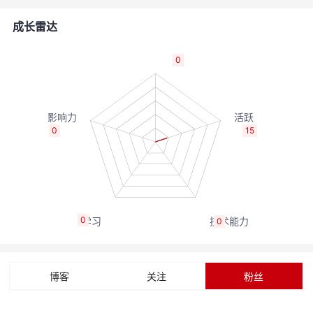
的
Programs
发
者
成长雷达
支
者
我
0
持
学
的
我
我
堂
博
的
我
0
15
的
我
客
论
的
我
我
技
的
坛
圈
的
我
的
我
0
0
术
云
子
直
的
我
课
的
我
支
声
播
活
的
程
认
的
我
博客
关注
粉丝
持
建
动
关
证
实
的