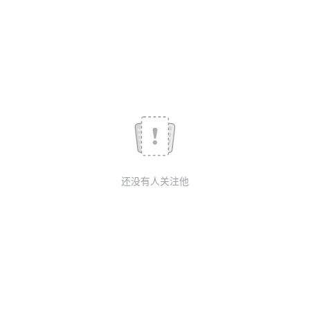
议
注
验
收
藏
还没有人关注他