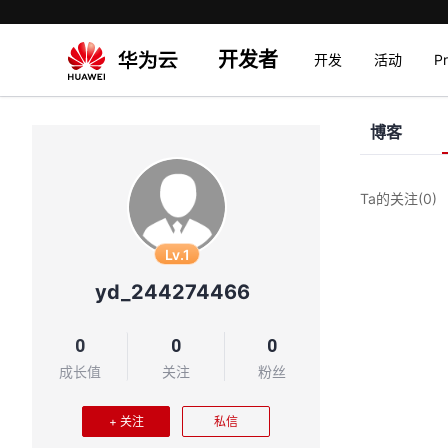
开发者
开发
活动
P
博客
Ta的关注
(0)
Lv.1
yd_244274466
0
0
0
成长值
关注
粉丝
+ 关注
私信