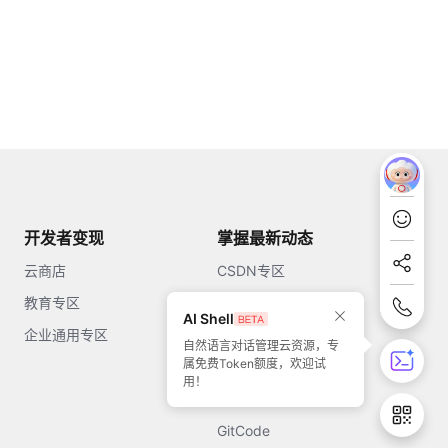
开发者变现
掌握最新动态
云商店
CSDN专区
教育专区
知乎
AI Shell
企业通用专区
开源中国
自然语言对话管理云资源，专
属免费Token额度，欢迎试
51CTO
用！
今日头条
GitCode