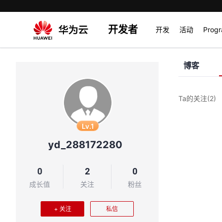
开发者
开发
活动
Prog
博客
Ta的关注
(2)
Lv.1
yd_288172280
0
2
0
成长值
关注
粉丝
+ 关注
私信