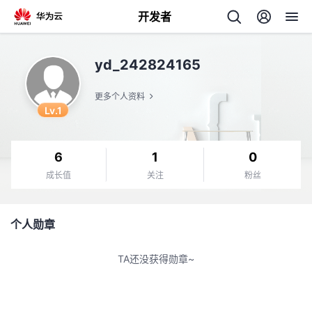
开发者
返
yd_242824165
回
更多个人资料
Lv.1
6
1
0
个
成长值
关注
粉丝
我
人
个人勋章
我
的
主
TA还没获得勋章~
我
的
开
页
我
的
开
发