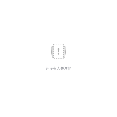
议
注
验
收
藏
还没有人关注他