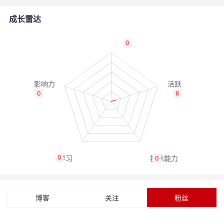
的
Programs
发
者
成长雷达
支
者
我
0
持
学
的
我
我
堂
博
的
我
0
6
的
我
客
论
的
我
我
技
的
坛
圈
的
我
的
我
0
0
术
云
子
直
的
我
课
的
我
支
声
播
活
的
程
认
的
我
博客
关注
粉丝
持
建
动
关
证
实
的