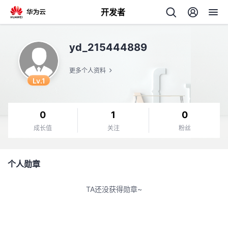
开发者
返
yd_215444889
回
更多个人资料
Lv.1
0
1
0
个
成长值
关注
粉丝
我
人
个人勋章
的
主
TA还没获得勋章~
开
页
发