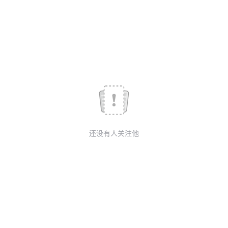
我
注
的
开
的
Programs
发
支
者
持
学
我
堂
还没有人关注他
的
我
我
技
的
的
我
术
云
课
的
我
支
声
程
认
的
我