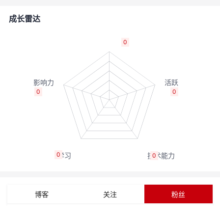
者
成长雷达
我
0
的
我
博
的
我
0
0
客
论
的
我
坛
圈
的
我
0
0
子
直
的
我
我
播
活
的
博客
关注
粉丝
我
动
关
的