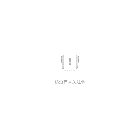
议
注
验
收
藏
还没有人关注他