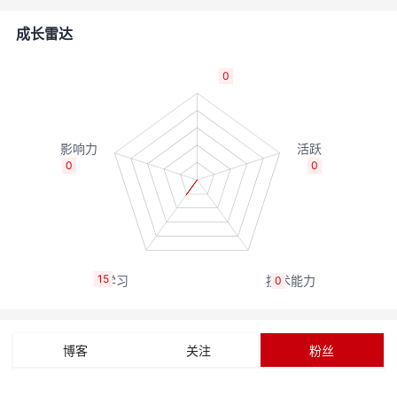
的
Programs
发
者
成长雷达
支
者
我
0
持
学
的
我
我
堂
博
的
我
0
0
的
我
客
论
的
我
我
技
的
坛
圈
的
我
的
我
15
0
术
云
子
直
的
我
课
的
我
支
声
播
活
的
程
认
的
我
博客
关注
粉丝
持
建
动
关
证
实
的