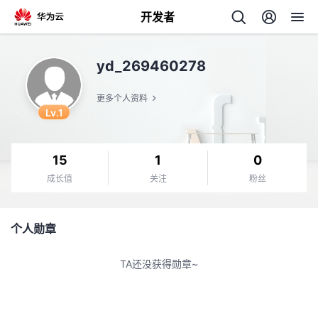
开发者
返
yd_269460278
回
更多个人资料
Lv.1
15
1
0
个
成长值
关注
粉丝
我
人
个人勋章
我
的
主
TA还没获得勋章~
我
的
开
页
我
的
开
发