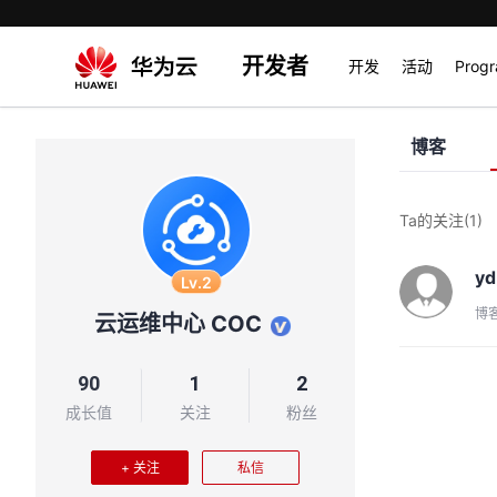
开发者
开发
活动
Prog
博客
Ta的关注
(1)
y
Lv.2
博
云运维中心 COC
90
1
2
成长值
关注
粉丝
+ 关注
私信