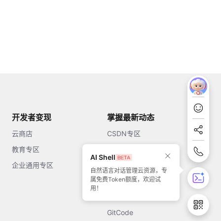
开发者变现
掌握最新动态
云商店
CSDN专区
教育专区
知乎
AI Shell
企业通用专区
开源中国
自然语言对话管理云资源，专
属免费Token额度，欢迎试
51CTO
用！
今日头条
GitCode