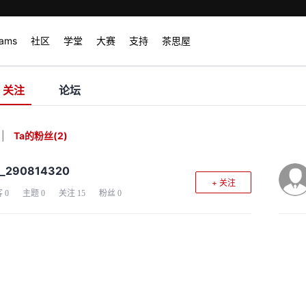
rams
社区
学堂
大赛
支持
茶思屋
关注
论坛
|
Ta的粉丝
(
2
)
d_290814320
+ 关注
客
0
主题
0
关注
15
粉丝
0