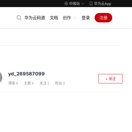
中国站
华为云App
华为云码道
文档
创作
登录
注册
yd_269587099
+ 关注
博客
0
主题
0
关注
2
粉丝
0