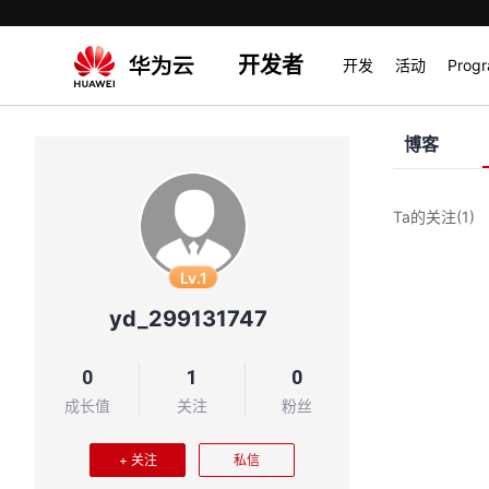
开发者
开发
活动
Prog
博客
Ta的关注
(1)
Lv.1
yd_299131747
0
1
0
成长值
关注
粉丝
+ 关注
私信