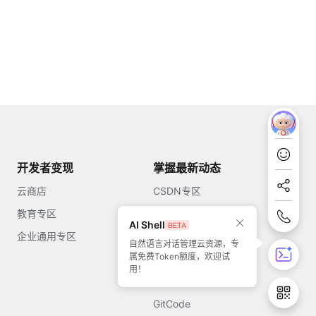
开发者变现
掌握最新动态
云商店
CSDN专区
教育专区
知乎
AI Shell
企业通用专区
开源中国
自然语言对话管理云资源，专
属免费Token额度，欢迎试
51CTO
用！
今日头条
GitCode