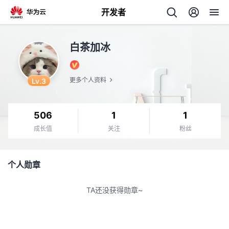
开发者
返
白茶加冰
回
Lv.3
更多个人资料
506
1
1
个
成长值
关注
粉丝
我
人
个人勋章
我
的
主
TA还没获得勋章~
我
的
开
页
我
的
开
发