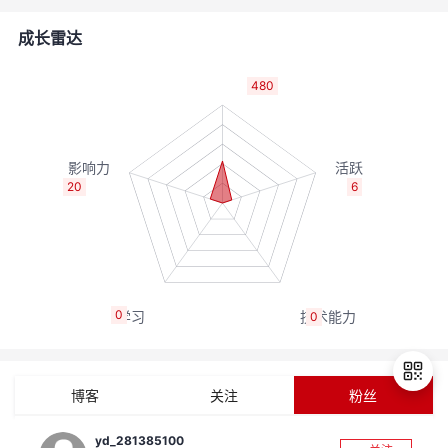
的
Programs
发
者
成长雷达
支
者
我
480
持
学
的
我
我
堂
博
的
我
20
6
的
我
客
论
的
我
我
技
的
坛
圈
的
我
的
我
0
0
术
云
子
直
的
我
课
的
我
支
声
播
活
的
程
认
的
我
博客
关注
粉丝
持
建
动
关
证
实
的
yd_281385100