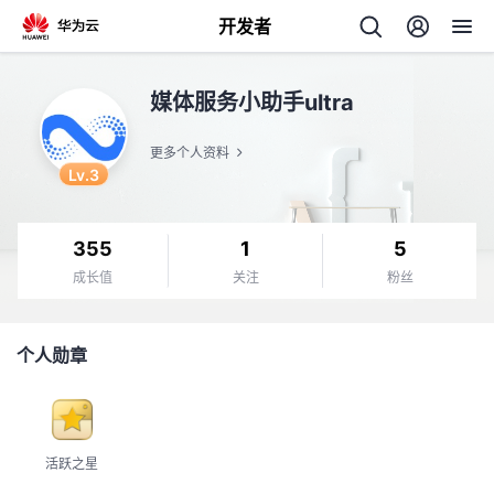
开发者
返
媒体服务小助手ultra
回
更多个人资料
Lv.3
355
1
5
个
成长值
关注
粉丝
我
人
个人勋章
我
的
主
我
的
开
页
活跃之星
我
的
开
发