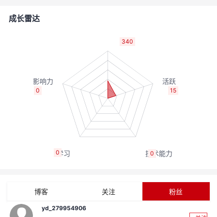
的
Programs
发
者
成长雷达
支
者
我
340
持
学
的
我
我
堂
博
的
我
0
15
的
我
客
论
的
我
我
技
的
坛
圈
的
我
的
我
0
0
术
云
子
直
的
我
课
的
我
支
声
播
活
的
程
认
的
我
博客
关注
粉丝
持
建
动
关
证
实
的
yd_279954906