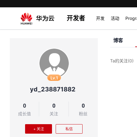
开发者
开发
活动
Prog
博客
Ta的关注
(0)
Lv.1
yd_238871882
0
0
0
成长值
关注
粉丝
+ 关注
私信