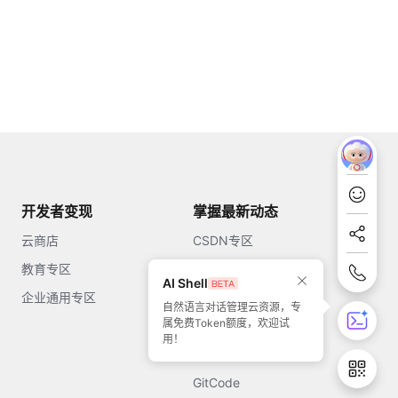
开发者变现
掌握最新动态
云商店
CSDN专区
教育专区
知乎
AI Shell
企业通用专区
开源中国
自然语言对话管理云资源，专
属免费Token额度，欢迎试
51CTO
用！
今日头条
GitCode