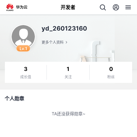
开发者
返
yd_260123160
回
更多个人资料
Lv.1
3
1
0
个
成长值
关注
粉丝
我
人
个人勋章
我
的
主
TA还没获得勋章~
我
的
开
页
我
的
开
发