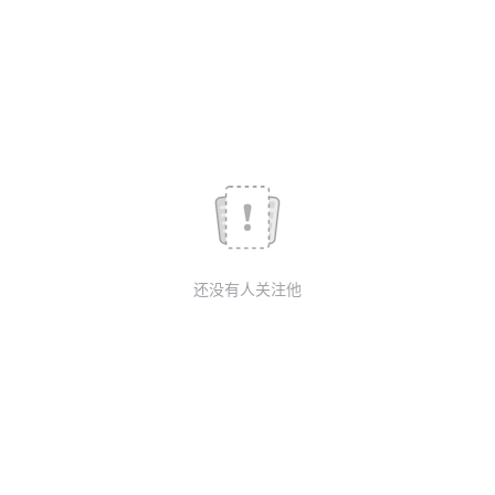
议
注
验
收
藏
还没有人关注他