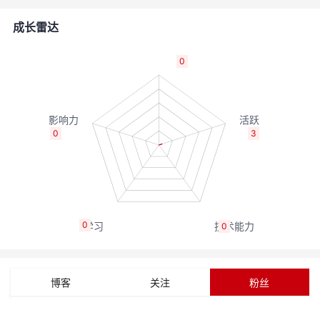
的
Programs
发
者
成长雷达
支
者
我
0
持
学
的
我
我
堂
博
的
我
0
3
的
我
客
论
的
我
我
技
的
坛
圈
的
我
的
我
0
0
术
云
子
直
的
我
课
的
我
支
声
播
活
的
程
认
的
我
博客
关注
粉丝
持
建
动
关
证
实
的