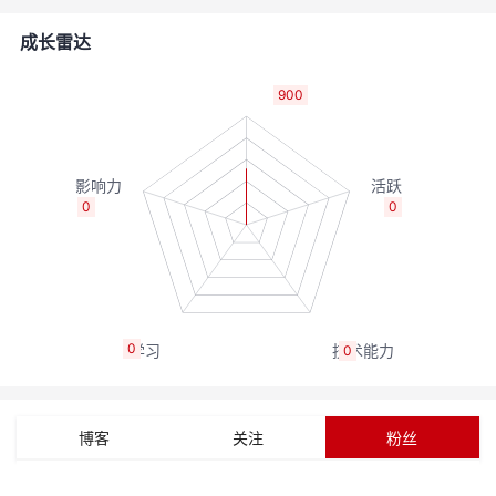
者
成长雷达
我
900
的
我
博
的
我
0
0
客
论
的
我
坛
圈
的
我
0
0
子
直
的
我
我
播
活
的
博客
关注
粉丝
我
动
关
的