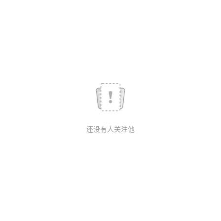
我
注
的
开
的
Programs
发
支
者
持
学
我
堂
还没有人关注他
的
我
我
技
的
的
我
术
云
课
的
我
支
声
程
认
的
我