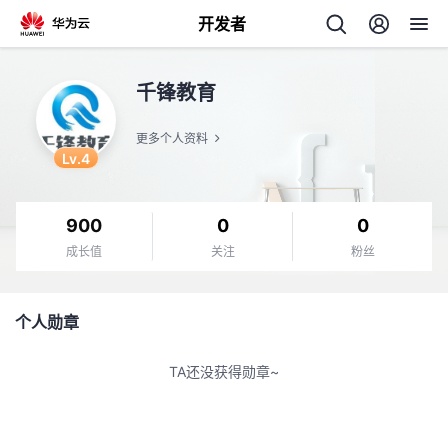
开发者
返
千锋教育
回
更多个人资料
Lv.4
900
0
0
个
成长值
关注
粉丝
我
人
个人勋章
的
主
TA还没获得勋章~
开
页
发