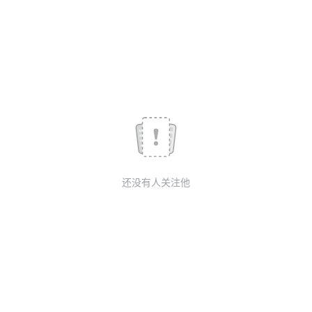
我
注
的
开
的
Programs
发
支
者
持
学
我
堂
还没有人关注他
的
我
我
技
的
的
我
术
云
课
的
我
支
声
程
认
的
我