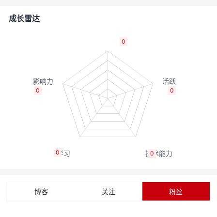
者
成长雷达
我
0
的
我
博
的
我
0
0
客
论
的
我
坛
圈
的
我
0
0
子
直
的
我
我
播
活
的
博客
关注
粉丝
我
动
关
的