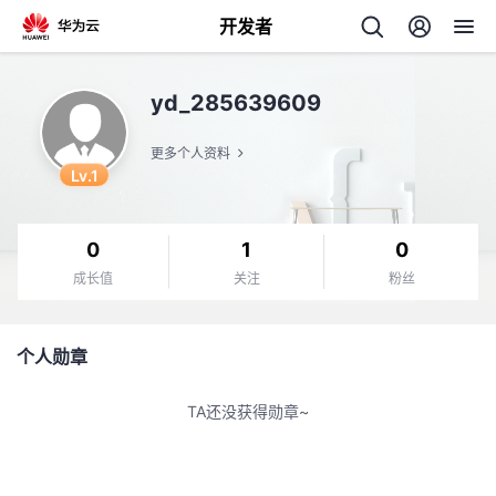
开发者
返
yd_285639609
回
更多个人资料
Lv.1
0
1
0
个
成长值
关注
粉丝
我
人
个人勋章
的
主
TA还没获得勋章~
开
页
发