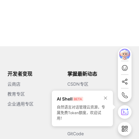
开发者变现
掌握最新动态
云商店
CSDN专区
教育专区
知乎
AI Shell
企业通用专区
开源中国
自然语言对话管理云资源，专
属免费Token额度，欢迎试
51CTO
用！
今日头条
GitCode