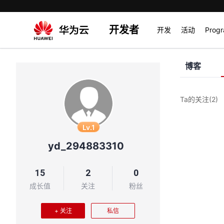
开发者
开发
活动
Prog
博客
Ta的关注
(2)
Lv.1
yd_294883310
15
2
0
成长值
关注
粉丝
+ 关注
私信