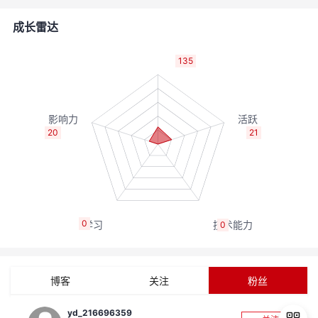
者
成长雷达
我
135
的
我
博
的
我
20
21
客
论
的
我
坛
圈
的
我
0
0
子
直
的
我
我
播
活
的
博客
关注
粉丝
我
动
关
的
yd_216696359