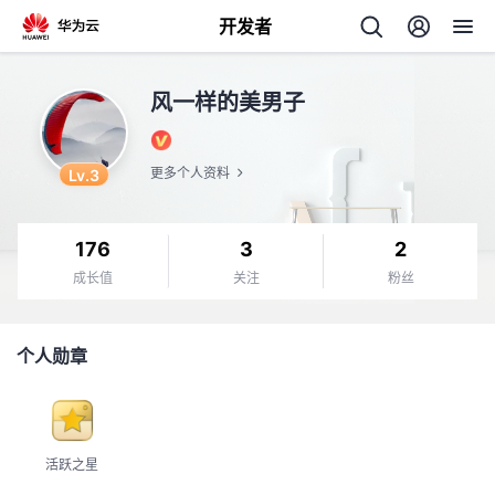
开发者
返
风一样的美男子
回
Lv.3
更多个人资料
176
3
2
个
成长值
关注
粉丝
我
人
个人勋章
的
主
开
页
活跃之星
发