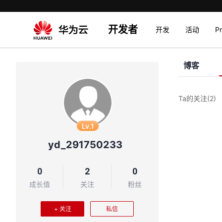
开发者
开发
活动
P
博客
Ta的关注
(2)
Lv.1
yd_291750233
0
2
0
成长值
关注
粉丝
+ 关注
私信