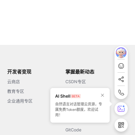
开发者变现
掌握最新动态
云商店
CSDN专区
教育专区
知乎
AI Shell
企业通用专区
开源中国
自然语言对话管理云资源，专
属免费Token额度，欢迎试
51CTO
用！
今日头条
GitCode