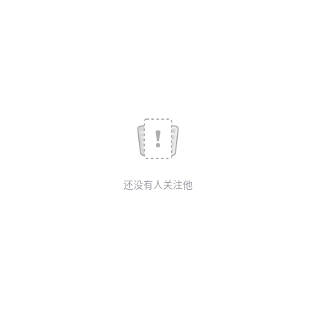
我
注
的
开
的
Programs
发
支
者
持
学
我
堂
还没有人关注他
的
我
我
技
的
的
我
术
云
课
的
我
支
声
程
认
的
我