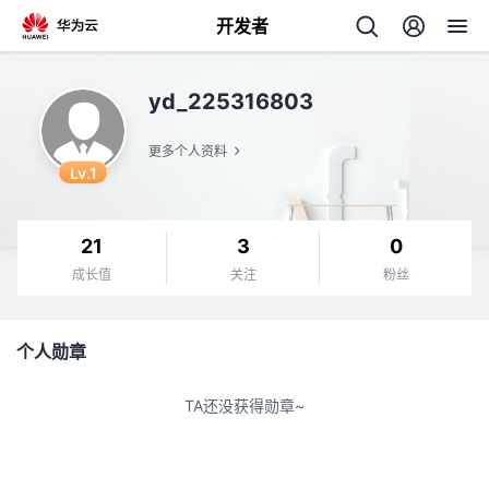
开发者
返
yd_225316803
回
更多个人资料
Lv.1
21
3
0
个
成长值
关注
粉丝
我
人
个人勋章
的
主
TA还没获得勋章~
开
页
发