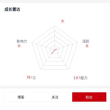
者
成长雷达
我
0
的
我
博
的
我
0
6
客
论
的
我
坛
圈
的
我
15
0
子
直
的
我
我
播
活
的
博客
关注
粉丝
我
动
关
的