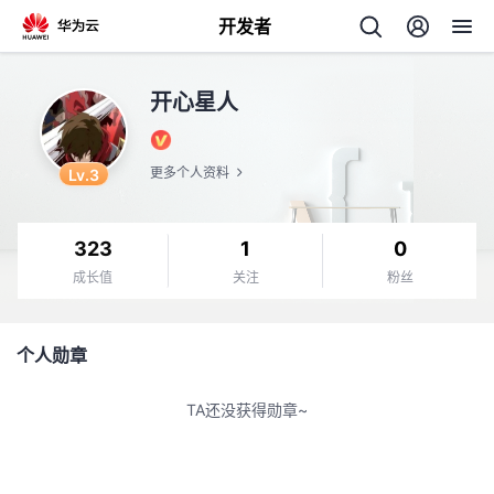
开发者
返
开心星人
回
Lv.3
更多个人资料
323
1
0
个
成长值
关注
粉丝
我
人
个人勋章
的
主
TA还没获得勋章~
开
页
发