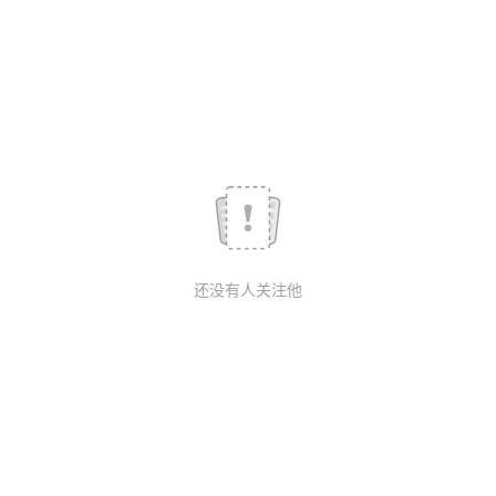
我
注
的
开
的
Programs
发
支
者
持
学
我
堂
还没有人关注他
的
我
我
技
的
的
我
术
云
课
的
我
支
声
程
认
的
我