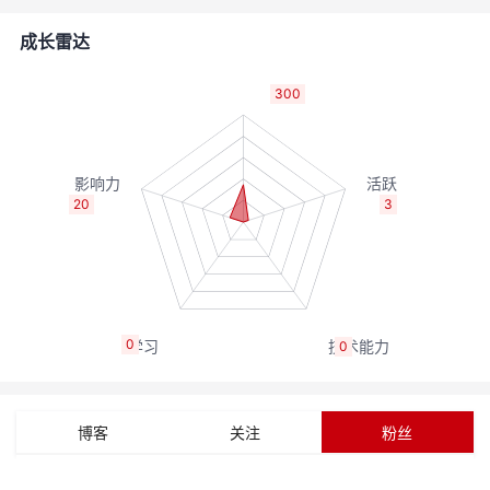
者
成长雷达
我
300
的
我
博
的
我
20
3
客
论
的
我
坛
圈
的
我
0
0
子
直
的
我
我
播
活
的
博客
关注
粉丝
我
动
关
的