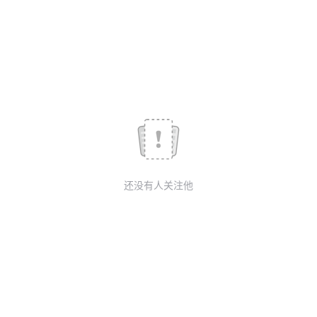
我
注
的
开
的
Programs
发
支
者
持
学
我
堂
还没有人关注他
的
我
我
技
的
的
我
术
云
课
的
我
支
声
程
认
的
我