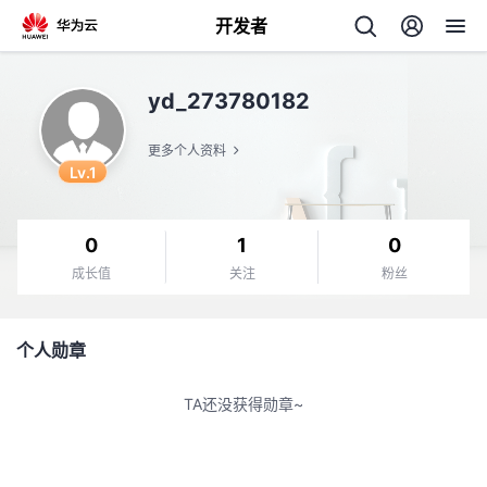
开发者
返
yd_273780182
回
更多个人资料
Lv.1
0
1
0
个
成长值
关注
粉丝
我
人
个人勋章
的
主
TA还没获得勋章~
开
页
发