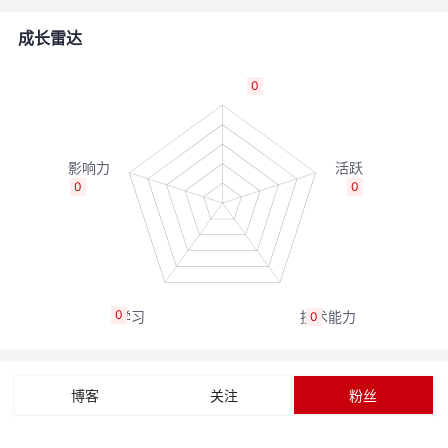
者
成长雷达
我
0
的
我
博
的
我
0
0
客
论
的
我
坛
圈
的
我
0
0
子
直
的
我
我
播
活
的
博客
关注
粉丝
我
动
关
的