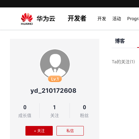
开发者
开发
活动
Prog
博客
Ta的关注
(1)
Lv.1
yd_210172608
0
1
0
成长值
关注
粉丝
+ 关注
私信