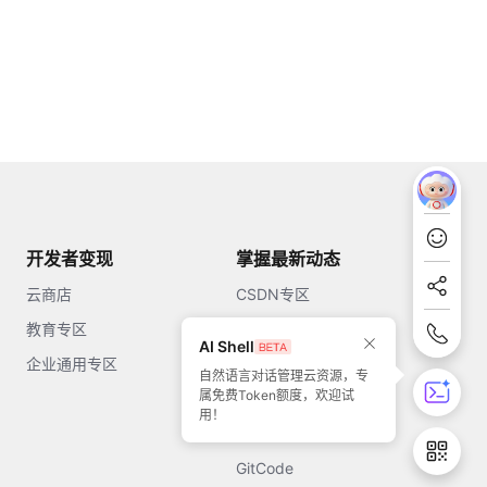
开发者变现
掌握最新动态
云商店
CSDN专区
教育专区
知乎
AI Shell
企业通用专区
开源中国
自然语言对话管理云资源，专
属免费Token额度，欢迎试
51CTO
用！
今日头条
GitCode