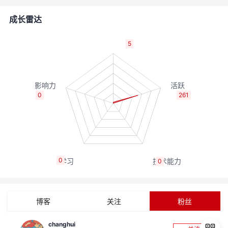
的
Programs
发
者
成长雷达
支
者
我
5
持
学
的
我
我
堂
博
的
我
0
261
的
我
客
论
的
我
我
技
的
坛
圈
的
我
的
我
0
0
术
云
子
直
的
我
课
的
我
支
声
播
活
的
程
认
的
我
博客
关注
粉丝
持
建
动
关
证
实
的
changhui