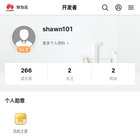
开发者
返
shawn101
回
更多个人资料
Lv.3
266
2
2
个
成长值
关注
粉丝
我
人
个人勋章
我
的
主
我
的
开
页
活跃之星
我
的
开
发