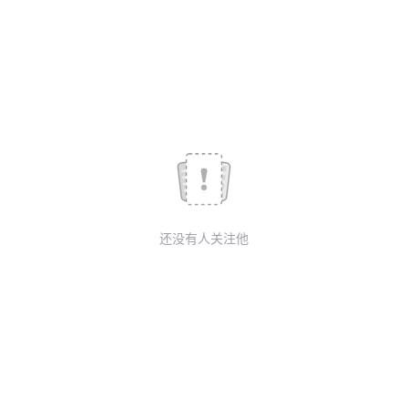
我
注
的
开
的
Programs
发
支
者
持
学
我
堂
还没有人关注他
的
我
我
技
的
的
我
术
云
课
的
我
支
声
程
认
的
我