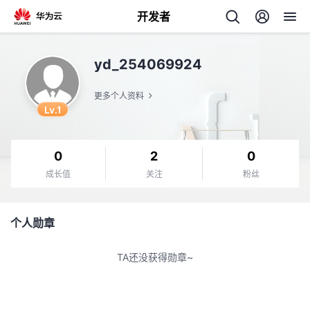
开发者
返
yd_254069924
回
更多个人资料
Lv.1
0
2
0
个
成长值
关注
粉丝
我
人
个人勋章
的
主
TA还没获得勋章~
开
页
发