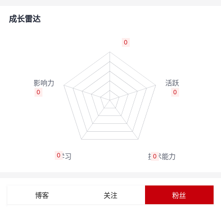
者
成长雷达
我
0
的
我
博
的
我
0
0
客
论
的
我
坛
圈
的
我
0
0
子
直
的
我
我
播
活
的
博客
关注
粉丝
我
动
关
的