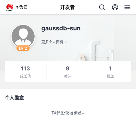
开发者
返
gaussdb-sun
回
更多个人资料
Lv.2
113
9
1
个
成长值
关注
粉丝
我
人
个人勋章
我
的
主
TA还没获得勋章~
我
的
开
页
我
的
开
发