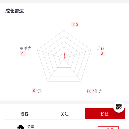
的
Programs
发
者
成长雷达
支
者
我
110
持
学
的
我
我
堂
博
的
我
0
3
的
我
客
论
的
我
我
技
的
坛
圈
的
我
的
我
0
0
术
云
子
直
的
我
课
的
我
支
声
播
活
的
程
认
的
我
博客
关注
粉丝
持
建
动
关
证
实
的
余年