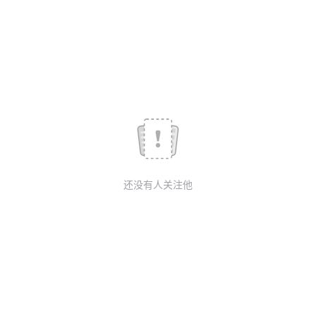
议
注
验
收
藏
还没有人关注他