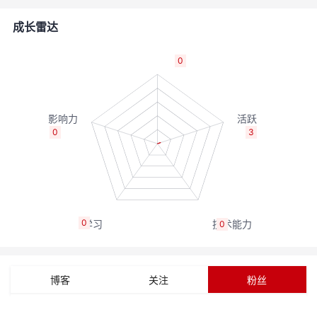
的
Programs
发
者
成长雷达
支
者
我
0
持
学
的
我
我
堂
博
的
我
0
3
的
我
客
论
的
我
我
技
的
坛
圈
的
我
的
我
0
0
术
云
子
直
的
我
课
的
我
支
声
播
活
的
程
认
的
我
博客
关注
粉丝
持
建
动
关
证
实
的