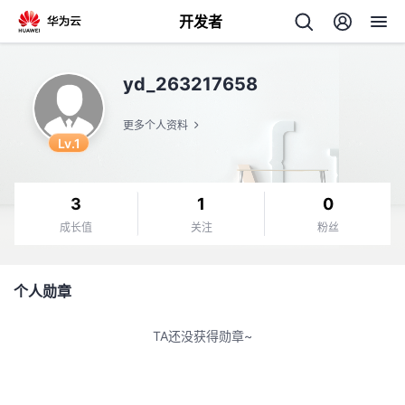
开发者
返
yd_263217658
回
更多个人资料
Lv.1
3
1
0
个
成长值
关注
粉丝
我
人
个人勋章
我
的
主
TA还没获得勋章~
我
的
开
页
我
的
开
发