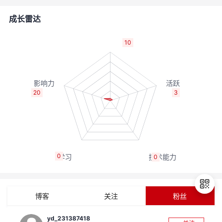
的
Programs
发
者
成长雷达
支
者
我
10
持
学
的
我
我
堂
博
的
我
20
3
的
我
客
论
的
我
我
技
的
坛
圈
的
我
的
我
0
0
术
云
子
直
的
我
课
的
我
支
声
播
活
的
程
认
的
我
博客
关注
粉丝
持
建
动
关
证
实
的
yd_231387418