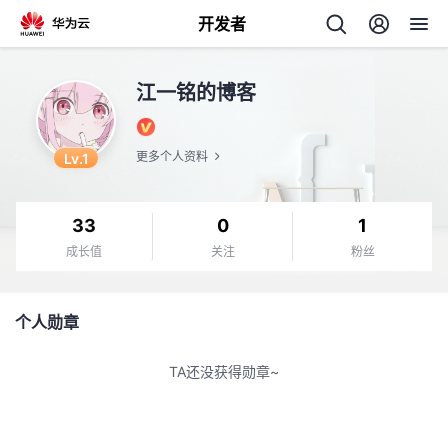
开发者
返
江一铭的博客
回
Lv.1
更多个人资料
33
0
1
个
成长值
关注
粉丝
我
人
个人勋章
我
的
主
TA还没获得勋章~
我
的
开
页
我
的
开
发